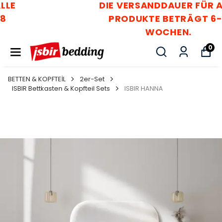
DIE VERSANDDAUER FÜR ALLE
PRODUKTE BETRÄGT 6-8
WOCHEN.
0
BETTEN & KOPFTEİL
2er-Set
ISBIR Bettkasten & Kopfteil Sets
ISBIR HANNA