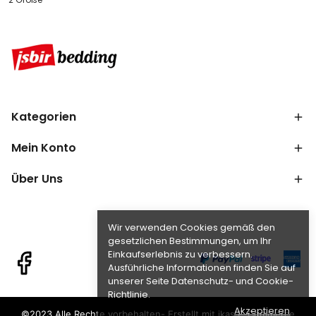
Kategorien
Mein Konto
Über Uns
Wir verwenden Cookies gemäß den
gesetzlichen Bestimmungen, um Ihr
Einkaufserlebnis zu verbessern.
Ausführliche Informationen finden Sie auf
unserer Seite Datenschutz- und Cookie-
Richtlinie.
Akzeptieren
©2023 Alle Rechte vorbehalten- Erstellt mit ikas E-Commerce