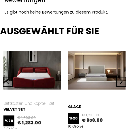
Bewertungen
Es gibt noch keine Bewertungen zu diesem Produkt.
AUSGEWÄHLT FÜR SIE
Bettkasten und Kopfteil Set
GLACE
VELVET SET
€ 1,210.00
€ 1,603.00
%
20
€ 968.00
%
20
€ 1,283.00
10 Größe
2 Größe