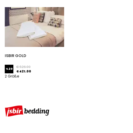
ISBIR GOLD
DAUNENBETTDECKEN
€ 526.00
%
20
€ 421.00
2 Größe