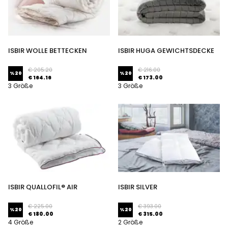
ISBIR WOLLE BETTECKEN
ISBIR HUGA GEWICHTSDECKE
€ 205.20
€ 216.00
%
20
%
20
€ 164.16
€ 173.00
3 Größe
3 Größe
ISBIR QUALLOFIL® AIR
ISBIR SILVER
ALLERBAN® BETTDECKE
DAUNENBETTDECKEN
€ 225.00
€ 393.00
%
20
%
20
€ 180.00
€ 315.00
4 Größe
2 Größe