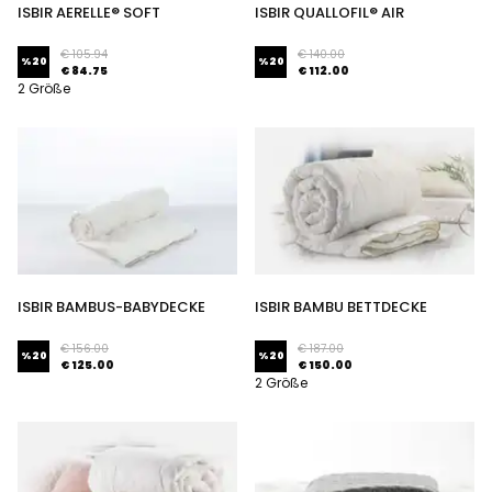
ISBIR AERELLE® SOFT
ISBIR QUALLOFIL® AIR
BETTDECKE
ALLERBAN® BABYDECKE
€ 105.94
€ 140.00
%
20
%
20
€ 84.75
€ 112.00
2 Größe
ISBIR BAMBUS-BABYDECKE
ISBIR BAMBU BETTDECKE
€ 156.00
€ 187.00
%
20
%
20
€ 125.00
€ 150.00
2 Größe