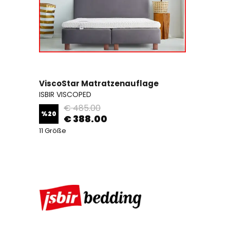
ViscoStar Matratzenauflage
ISBIR VISCOPED
€ 485.00
%
20
€ 388.00
11 Größe