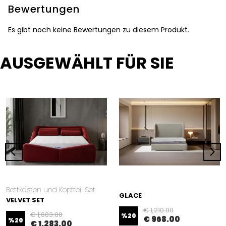
Bewertungen
Es gibt noch keine Bewertungen zu diesem Produkt.
AUSGEWÄHLT FÜR SIE
Bettkasten und Kopfteil Set
GLACE
VELVET SET
€ 1,210.00
€ 1,603.00
%
20
€ 968.00
%
20
€ 1,283.00