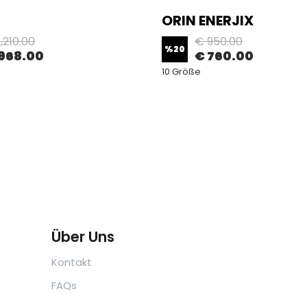
ORIN ENERJIX
,210.00
€ 950.00
%
20
968.00
€ 760.00
10 Größe
Über Uns
Kontakt
FAQs