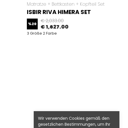
Matratze + Bettkasten + Kopfteil Set
Matrat
ISBIR RIVA HIMERA SET
ISBI
€ 2,033.00
%
20
%
20
€ 1,627.00
3 Größe 2 Farbe
3 Größ
Wir verwenden Cookies gemäß den
gesetzlichen Bestimmungen, um Ihr