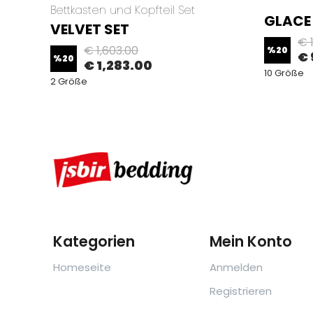
Bettkasten und Kopfteil Set
GLACE
VELVET SET
€ 1
€ 1,603.00
%
20
€ 
%
20
€ 1,283.00
10 Größe
2 Größe
Kategorien
Mein Konto
Homeseite
Anmelden
Registrieren