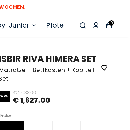
 WOCHEN.
0
y-Junior
Pfote
ISBIR RIVA HIMERA SET
Matratze + Bettkasten + Kopfteil
Set
€ 2,033.00
%
20
€ 1,627.00
Größe