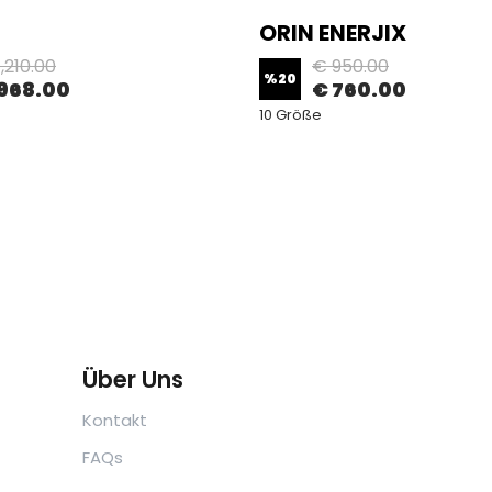
ORIN ENERJIX
,210.00
€ 950.00
%
20
968.00
€ 760.00
10 Größe
Über Uns
Kontakt
FAQs