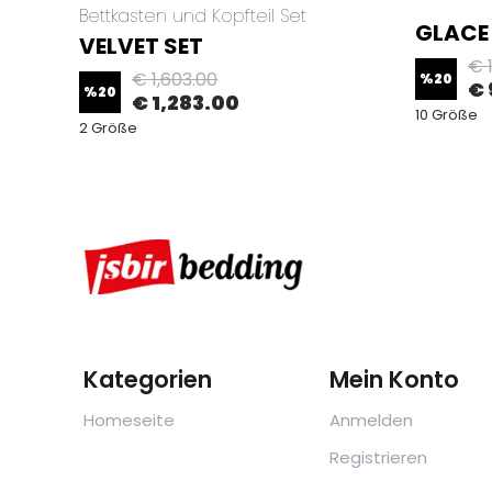
Bettkasten und Kopfteil Set
GLACE
VELVET SET
€ 1
€ 1,603.00
%
20
€ 
%
20
€ 1,283.00
10 Größe
2 Größe
Kategorien
Mein Konto
Homeseite
Anmelden
Registrieren