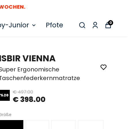
 WOCHEN.
0
y-Junior
Pfote
ISBIR VIENNA
Super Ergonomische
Taschenfederkernmatratze
€ 497.00
%
20
€ 398.00
Größe