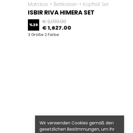
Matratze + Bettkasten + Kopfteil Set
Matrat
ISBIR RIVA HIMERA SET
ISBI
€ 2,033.00
%
20
%
20
€ 1,627.00
3 Größe 2 Farbe
3 Größ
Wir verwenden Cookies gemäß den
gesetzlichen Bestimmungen, um Ihr