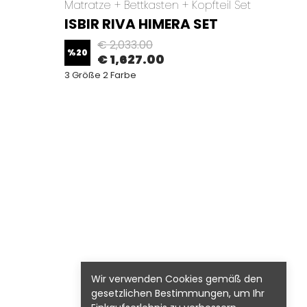
Matratze + Bettkasten + Kopfteil Set
Matrat
ISBIR RIVA HIMERA SET
ISBI
€ 2,033.00
%
20
%
20
€ 1,627.00
3 Größe 2 Farbe
3 Größ
Wir verwenden Cookies gemäß den
gesetzlichen Bestimmungen, um Ihr