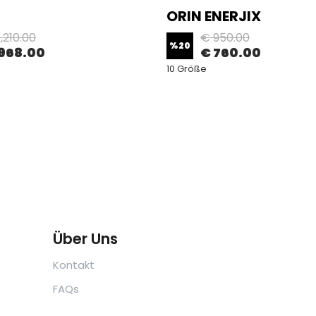
ORIN ENERJIX
,210.00
€ 950.00
%
20
968.00
€ 760.00
10 Größe
Über Uns
Kontakt
FAQs