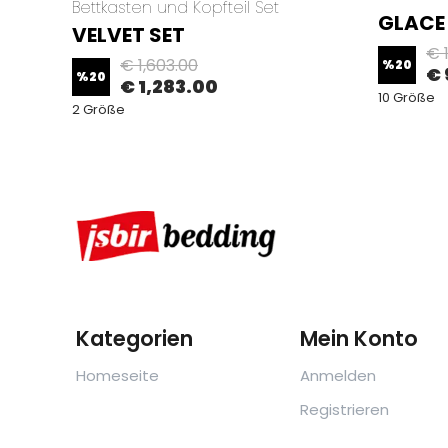
Bettkasten und Kopfteil Set
GLACE
VELVET SET
€ 1
€ 1,603.00
%
20
€ 
%
20
€ 1,283.00
10 Größe
2 Größe
Kategorien
Mein Konto
Homeseite
Anmelden
Registrieren