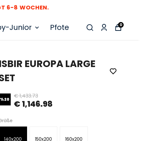
 WOCHEN.
0
y-Junior
Pfote
ISBIR EUROPA LARGE
SET
€ 1,433.73
%
20
€ 1,146.98
Größe
140x200
150x200
160x200