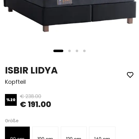
ISBIR LIDYA
Kopfteil
€ 238.00
%
20
€ 191.00
Größe
90 cm
100 cm
120 cm
140 cm