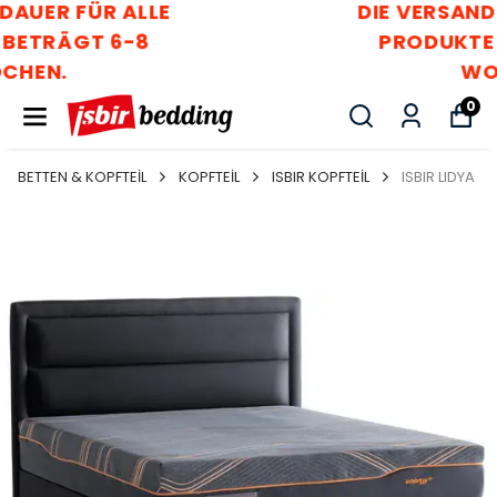
DIE VERSANDDAUER FÜR ALLE
PRODUKTE BETRÄGT 6-8
WOCHEN.
0
BETTEN & KOPFTEİL
KOPFTEİL
ISBIR KOPFTEİL
ISBIR LIDYA