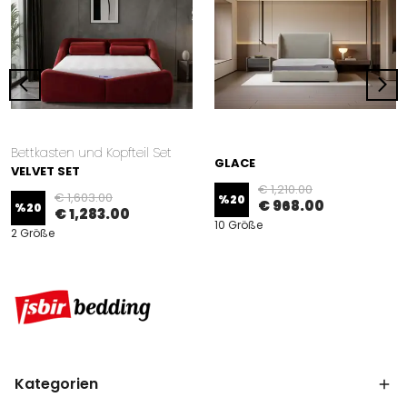
Bettkasten und Kopfteil Set
GLACE
VELVET SET
€ 1,210.00
€ 1,603.00
%
20
€ 968.00
%
20
€ 1,283.00
10 Größe
2 Größe
Kategorien