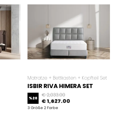
Matratze + Bettkasten + Kopfteil Set
Matrat
ISBIR RIVA HIMERA SET
ISBI
€ 2,033.00
%
20
%
20
€ 1,627.00
3 Größe 2 Farbe
3 Größ