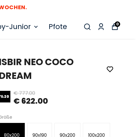
 WOCHEN.
0
y-Junior
Pfote
ISBIR NEO COCO
DREAM
€ 777.00
%
20
€ 622.00
Größe
80x200
90x190
90x200
100x200