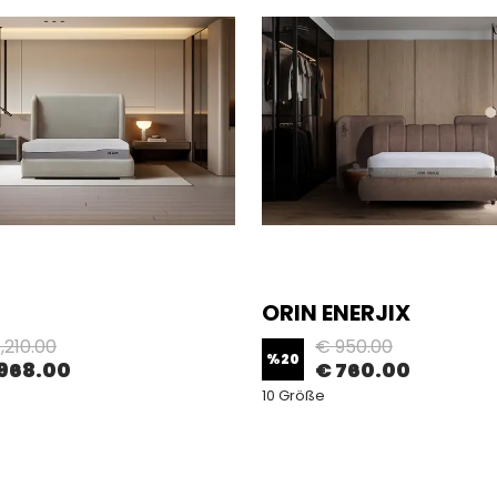
ORIN ENERJIX
,210.00
€ 950.00
%
20
968.00
€ 760.00
10 Größe