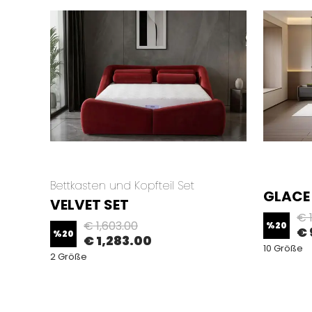
Bettkasten und Kopfteil Set
GLACE
VELVET SET
€ 1
€ 1,603.00
%
20
€ 
%
20
€ 1,283.00
10 Größe
2 Größe